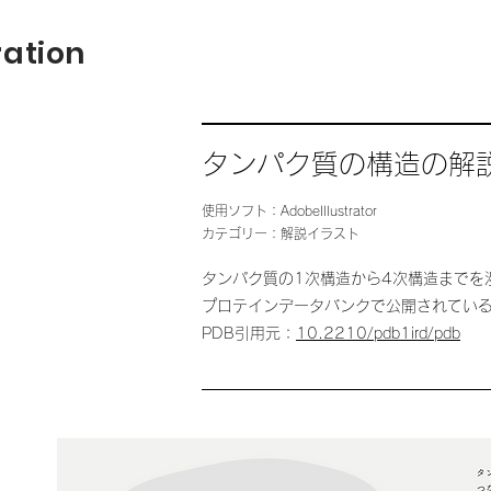
ration
タンパク質の構造の解
使用ソフト：AdobeIllustrator
カテゴリー：解説イラスト
タンパク質の1次構造から4次構造までを
プロテインデータバンクで公開されてい
PDB引用元：
10.2210/pdb1ird/pdb